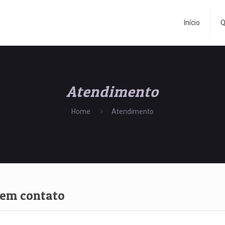
Início
Q
Atendimento
Home
Atendimento
 em contato